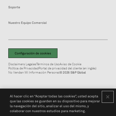
Soporte
Nuestro Equipo Comercial
Configuración de cookies
Disclaimers Legales
Términos de Uso
Aviso de Cookie
Política de Privacidad
Portal de privacidad del cliente (en inglés)
No Vendan Mi Información Personal
© 2026 S&P Global
Al hacer clic en “Aceptar todas las cookies”, usted acepta
que las cookies se guarden en su dispositivo para mejorar
la navegación del sitio, analizar el uso del mismo, y
colaborar con nuestros estudios para marketing.