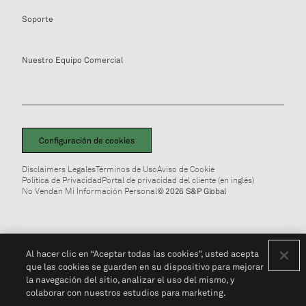
Soporte
Nuestro Equipo Comercial
Configuración de cookies
Disclaimers Legales
Términos de Uso
Aviso de Cookie
Política de Privacidad
Portal de privacidad del cliente (en inglés)
No Vendan Mi Información Personal
© 2026 S&P Global
Al hacer clic en “Aceptar todas las cookies”, usted acepta
que las cookies se guarden en su dispositivo para mejorar
la navegación del sitio, analizar el uso del mismo, y
colaborar con nuestros estudios para marketing.