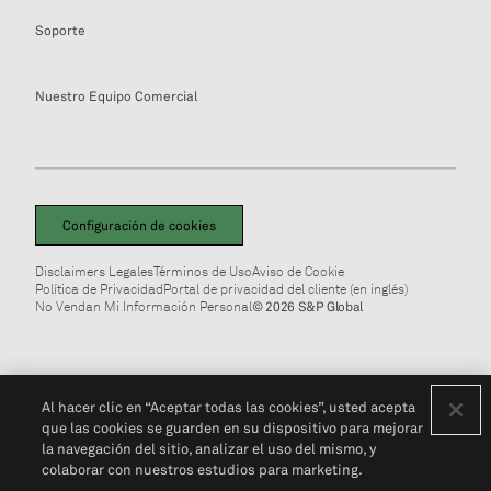
Soporte
Nuestro Equipo Comercial
Configuración de cookies
Disclaimers Legales
Términos de Uso
Aviso de Cookie
Política de Privacidad
Portal de privacidad del cliente (en inglés)
No Vendan Mi Información Personal
© 2026 S&P Global
Al hacer clic en “Aceptar todas las cookies”, usted acepta
que las cookies se guarden en su dispositivo para mejorar
la navegación del sitio, analizar el uso del mismo, y
colaborar con nuestros estudios para marketing.