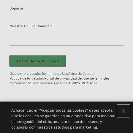
Soporte
Nuestro Equipo Comercial
Configuración de cookies
Disclaimers Legales
Términos de Uso
Aviso de Cookie
Política de Privacidad
Portal de privacidad del cliente (en inglés)
No Vendan Mi Información Personal
© 2026 S&P Global
Al hacer clic en “Aceptar todas las cookies”, usted acepta
que las cookies se guarden en su dispositivo para mejorar
la navegación del sitio, analizar el uso del mismo, y
colaborar con nuestros estudios para marketing.