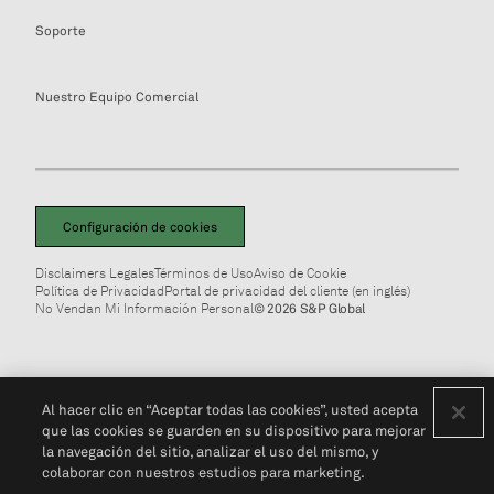
Soporte
Nuestro Equipo Comercial
Configuración de cookies
Disclaimers Legales
Términos de Uso
Aviso de Cookie
Política de Privacidad
Portal de privacidad del cliente (en inglés)
No Vendan Mi Información Personal
© 2026 S&P Global
Al hacer clic en “Aceptar todas las cookies”, usted acepta
que las cookies se guarden en su dispositivo para mejorar
la navegación del sitio, analizar el uso del mismo, y
colaborar con nuestros estudios para marketing.