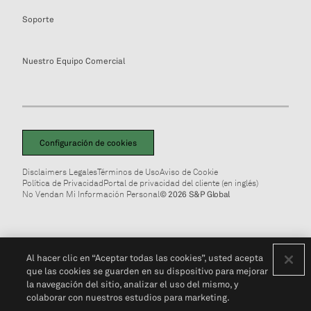
Soporte
Nuestro Equipo Comercial
Configuración de cookies
Disclaimers Legales
Términos de Uso
Aviso de Cookie
Política de Privacidad
Portal de privacidad del cliente (en inglés)
No Vendan Mi Información Personal
© 2026 S&P Global
Al hacer clic en “Aceptar todas las cookies”, usted acepta
que las cookies se guarden en su dispositivo para mejorar
la navegación del sitio, analizar el uso del mismo, y
colaborar con nuestros estudios para marketing.