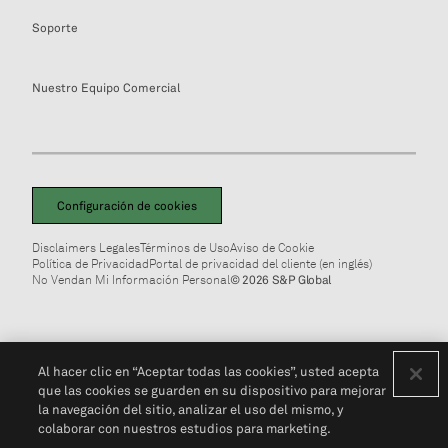
Soporte
Nuestro Equipo Comercial
Configuración de cookies
Disclaimers Legales
Términos de Uso
Aviso de Cookie
Política de Privacidad
Portal de privacidad del cliente (en inglés)
No Vendan Mi Información Personal
© 2026 S&P Global
Al hacer clic en “Aceptar todas las cookies”, usted acepta
que las cookies se guarden en su dispositivo para mejorar
la navegación del sitio, analizar el uso del mismo, y
colaborar con nuestros estudios para marketing.