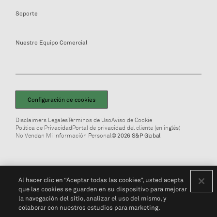
Soporte
Nuestro Equipo Comercial
Configuración de cookies
Disclaimers Legales
Términos de Uso
Aviso de Cookie
Política de Privacidad
Portal de privacidad del cliente (en inglés)
No Vendan Mi Información Personal
© 2026 S&P Global
Al hacer clic en “Aceptar todas las cookies”, usted acepta
que las cookies se guarden en su dispositivo para mejorar
la navegación del sitio, analizar el uso del mismo, y
colaborar con nuestros estudios para marketing.