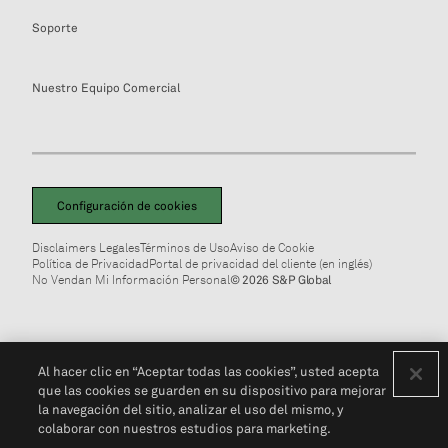
Soporte
Nuestro Equipo Comercial
Configuración de cookies
Disclaimers Legales
Términos de Uso
Aviso de Cookie
Política de Privacidad
Portal de privacidad del cliente (en inglés)
No Vendan Mi Información Personal
© 2026 S&P Global
Al hacer clic en “Aceptar todas las cookies”, usted acepta
que las cookies se guarden en su dispositivo para mejorar
la navegación del sitio, analizar el uso del mismo, y
colaborar con nuestros estudios para marketing.