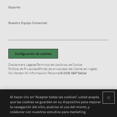
Soporte
Nuestro Equipo Comercial
Configuración de cookies
Disclaimers Legales
Términos de Uso
Aviso de Cookie
Política de Privacidad
Portal de privacidad del cliente (en inglés)
No Vendan Mi Información Personal
© 2026 S&P Global
Al hacer clic en “Aceptar todas las cookies”, usted acepta
que las cookies se guarden en su dispositivo para mejorar
la navegación del sitio, analizar el uso del mismo, y
colaborar con nuestros estudios para marketing.