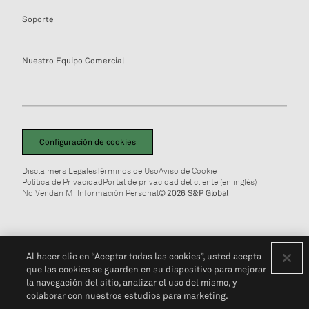
Soporte
Nuestro Equipo Comercial
Configuración de cookies
Disclaimers Legales
Términos de Uso
Aviso de Cookie
Política de Privacidad
Portal de privacidad del cliente (en inglés)
No Vendan Mi Información Personal
© 2026 S&P Global
Al hacer clic en “Aceptar todas las cookies”, usted acepta
que las cookies se guarden en su dispositivo para mejorar
la navegación del sitio, analizar el uso del mismo, y
colaborar con nuestros estudios para marketing.