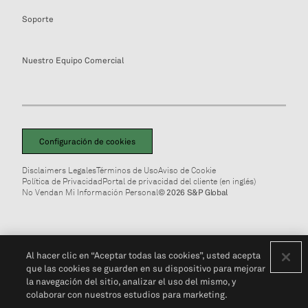
Soporte
Nuestro Equipo Comercial
Configuración de cookies
Disclaimers Legales
Términos de Uso
Aviso de Cookie
Política de Privacidad
Portal de privacidad del cliente (en inglés)
No Vendan Mi Información Personal
© 2026 S&P Global
Al hacer clic en “Aceptar todas las cookies”, usted acepta
que las cookies se guarden en su dispositivo para mejorar
la navegación del sitio, analizar el uso del mismo, y
colaborar con nuestros estudios para marketing.