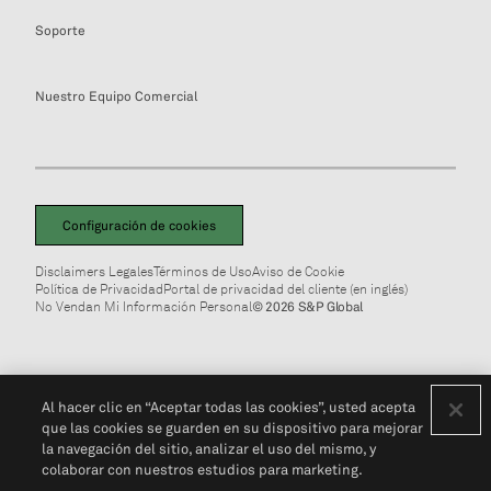
Soporte
Nuestro Equipo Comercial
Configuración de cookies
Disclaimers Legales
Términos de Uso
Aviso de Cookie
Política de Privacidad
Portal de privacidad del cliente (en inglés)
No Vendan Mi Información Personal
© 2026 S&P Global
Al hacer clic en “Aceptar todas las cookies”, usted acepta
que las cookies se guarden en su dispositivo para mejorar
la navegación del sitio, analizar el uso del mismo, y
colaborar con nuestros estudios para marketing.