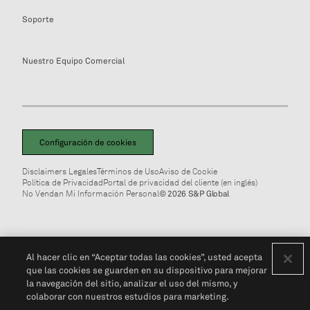
Soporte
Nuestro Equipo Comercial
Configuración de cookies
Disclaimers Legales
Términos de Uso
Aviso de Cookie
Política de Privacidad
Portal de privacidad del cliente (en inglés)
No Vendan Mi Información Personal
© 2026 S&P Global
Al hacer clic en “Aceptar todas las cookies”, usted acepta
que las cookies se guarden en su dispositivo para mejorar
la navegación del sitio, analizar el uso del mismo, y
colaborar con nuestros estudios para marketing.