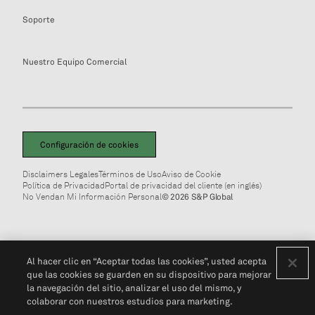
Soporte
Nuestro Equipo Comercial
Configuración de cookies
Disclaimers Legales
Términos de Uso
Aviso de Cookie
Política de Privacidad
Portal de privacidad del cliente (en inglés)
No Vendan Mi Información Personal
© 2026 S&P Global
Al hacer clic en “Aceptar todas las cookies”, usted acepta
que las cookies se guarden en su dispositivo para mejorar
la navegación del sitio, analizar el uso del mismo, y
colaborar con nuestros estudios para marketing.