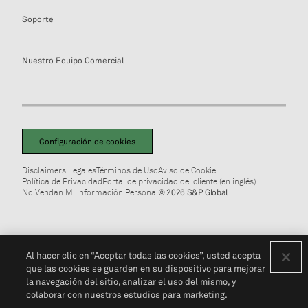
Soporte
Nuestro Equipo Comercial
Configuración de cookies
Disclaimers Legales
Términos de Uso
Aviso de Cookie
Política de Privacidad
Portal de privacidad del cliente (en inglés)
No Vendan Mi Información Personal
© 2026 S&P Global
Al hacer clic en “Aceptar todas las cookies”, usted acepta
que las cookies se guarden en su dispositivo para mejorar
la navegación del sitio, analizar el uso del mismo, y
colaborar con nuestros estudios para marketing.