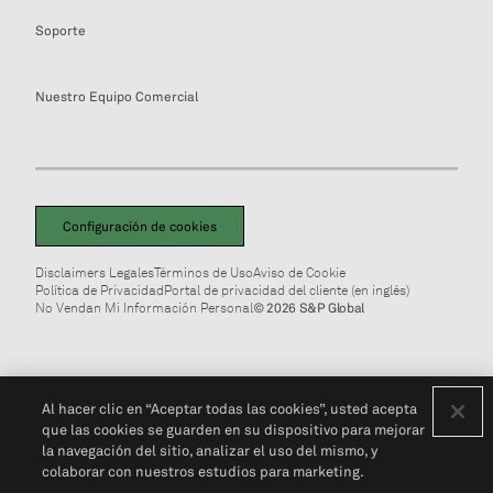
Soporte
Nuestro Equipo Comercial
Configuración de cookies
Disclaimers Legales
Términos de Uso
Aviso de Cookie
Política de Privacidad
Portal de privacidad del cliente (en inglés)
No Vendan Mi Información Personal
© 2026 S&P Global
Al hacer clic en “Aceptar todas las cookies”, usted acepta
que las cookies se guarden en su dispositivo para mejorar
la navegación del sitio, analizar el uso del mismo, y
colaborar con nuestros estudios para marketing.