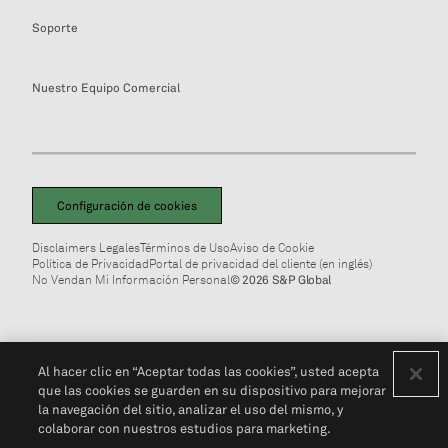
Soporte
Nuestro Equipo Comercial
Configuración de cookies
Disclaimers Legales
Términos de Uso
Aviso de Cookie
Política de Privacidad
Portal de privacidad del cliente (en inglés)
No Vendan Mi Información Personal
© 2026 S&P Global
Al hacer clic en “Aceptar todas las cookies”, usted acepta
que las cookies se guarden en su dispositivo para mejorar
la navegación del sitio, analizar el uso del mismo, y
colaborar con nuestros estudios para marketing.