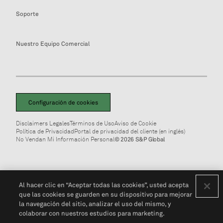
Soporte
Nuestro Equipo Comercial
Configuración de cookies
Disclaimers Legales
Términos de Uso
Aviso de Cookie
Política de Privacidad
Portal de privacidad del cliente (en inglés)
No Vendan Mi Información Personal
© 2026 S&P Global
Al hacer clic en “Aceptar todas las cookies”, usted acepta
que las cookies se guarden en su dispositivo para mejorar
la navegación del sitio, analizar el uso del mismo, y
colaborar con nuestros estudios para marketing.