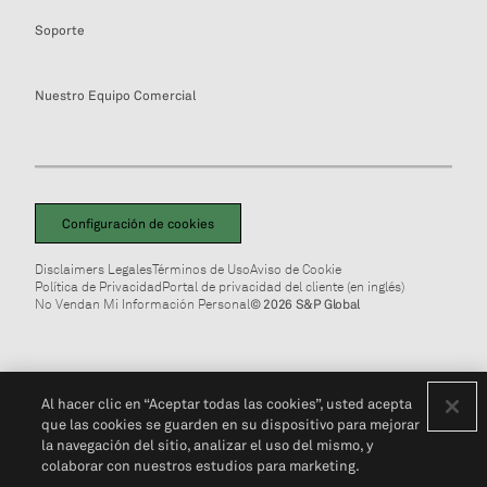
Soporte
Nuestro Equipo Comercial
Configuración de cookies
Disclaimers Legales
Términos de Uso
Aviso de Cookie
Política de Privacidad
Portal de privacidad del cliente (en inglés)
No Vendan Mi Información Personal
© 2026 S&P Global
Al hacer clic en “Aceptar todas las cookies”, usted acepta
que las cookies se guarden en su dispositivo para mejorar
la navegación del sitio, analizar el uso del mismo, y
colaborar con nuestros estudios para marketing.