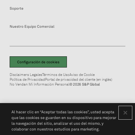
Soporte
Nuestro Equipo Comercial
Configuración de cookies
Disclaimers Legales
Términos de Uso
Aviso de Cookie
Política de Privacidad
Portal de privacidad del cliente (en inglés)
No Vendan Mi Información Personal
© 2026 S&P Global
Al hacer clic en “Aceptar todas las cookies”, usted acepta
que las cookies se guarden en su dispositivo para mejorar
la navegación del sitio, analizar el uso del mismo, y
colaborar con nuestros estudios para marketing.