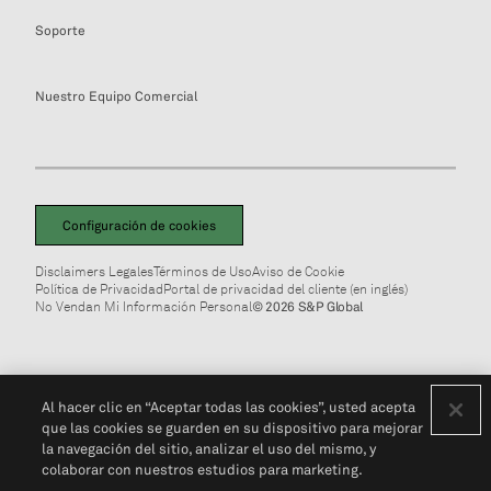
Soporte
Nuestro Equipo Comercial
Configuración de cookies
Disclaimers Legales
Términos de Uso
Aviso de Cookie
Política de Privacidad
Portal de privacidad del cliente (en inglés)
No Vendan Mi Información Personal
© 2026 S&P Global
Al hacer clic en “Aceptar todas las cookies”, usted acepta
que las cookies se guarden en su dispositivo para mejorar
la navegación del sitio, analizar el uso del mismo, y
colaborar con nuestros estudios para marketing.