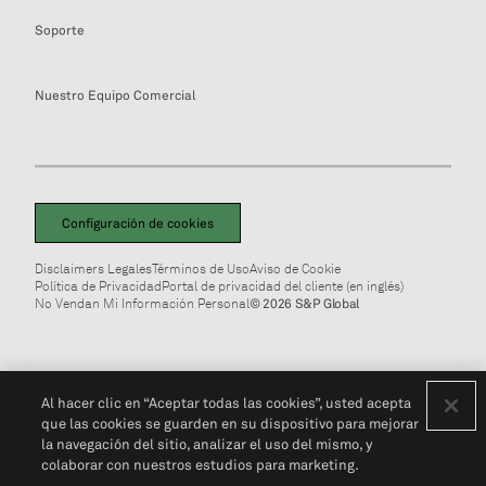
Soporte
Nuestro Equipo Comercial
Configuración de cookies
Disclaimers Legales
Términos de Uso
Aviso de Cookie
Política de Privacidad
Portal de privacidad del cliente (en inglés)
No Vendan Mi Información Personal
© 2026 S&P Global
Al hacer clic en “Aceptar todas las cookies”, usted acepta
que las cookies se guarden en su dispositivo para mejorar
la navegación del sitio, analizar el uso del mismo, y
colaborar con nuestros estudios para marketing.