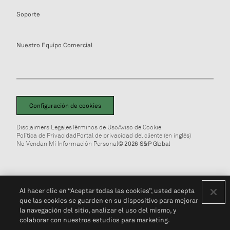
Soporte
Nuestro Equipo Comercial
Configuración de cookies
Disclaimers Legales
Términos de Uso
Aviso de Cookie
Política de Privacidad
Portal de privacidad del cliente (en inglés)
No Vendan Mi Información Personal
© 2026 S&P Global
Al hacer clic en “Aceptar todas las cookies”, usted acepta
que las cookies se guarden en su dispositivo para mejorar
la navegación del sitio, analizar el uso del mismo, y
colaborar con nuestros estudios para marketing.