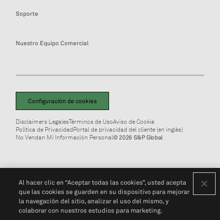
Soporte
Nuestro Equipo Comercial
Configuración de cookies
Disclaimers Legales
Términos de Uso
Aviso de Cookie
Política de Privacidad
Portal de privacidad del cliente (en inglés)
No Vendan Mi Información Personal
© 2026 S&P Global
Al hacer clic en “Aceptar todas las cookies”, usted acepta
que las cookies se guarden en su dispositivo para mejorar
la navegación del sitio, analizar el uso del mismo, y
colaborar con nuestros estudios para marketing.