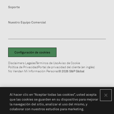
Soporte
Nuestro Equipo Comercial
Configuración de cookies
Disclaimers Legales
Términos de Uso
Aviso de Cookie
Política de Privacidad
Portal de privacidad del cliente (en inglés)
No Vendan Mi Información Personal
© 2026 S&P Global
Al hacer clic en “Aceptar todas las cookies”, usted acepta
que las cookies se guarden en su dispositivo para mejorar
la navegación del sitio, analizar el uso del mismo, y
colaborar con nuestros estudios para marketing.