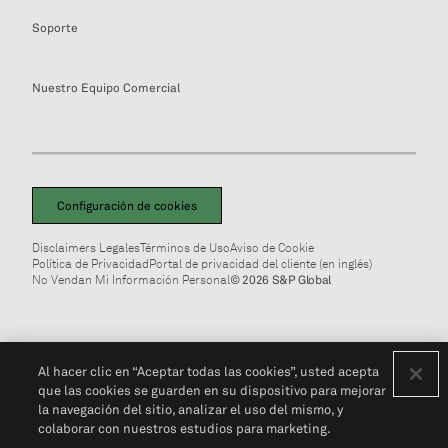
Soporte
Nuestro Equipo Comercial
Configuración de cookies
Disclaimers Legales
Términos de Uso
Aviso de Cookie
Política de Privacidad
Portal de privacidad del cliente (en inglés)
No Vendan Mi Información Personal
© 2026 S&P Global
Al hacer clic en “Aceptar todas las cookies”, usted acepta
que las cookies se guarden en su dispositivo para mejorar
la navegación del sitio, analizar el uso del mismo, y
colaborar con nuestros estudios para marketing.