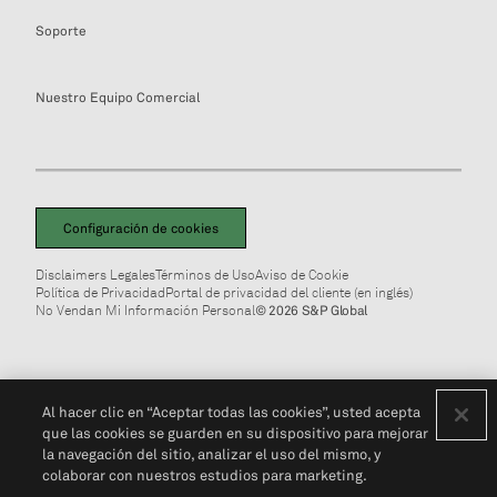
Soporte
Nuestro Equipo Comercial
Configuración de cookies
Disclaimers Legales
Términos de Uso
Aviso de Cookie
Política de Privacidad
Portal de privacidad del cliente (en inglés)
No Vendan Mi Información Personal
© 2026 S&P Global
Al hacer clic en “Aceptar todas las cookies”, usted acepta
que las cookies se guarden en su dispositivo para mejorar
la navegación del sitio, analizar el uso del mismo, y
colaborar con nuestros estudios para marketing.