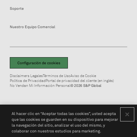
Soporte
Nuestro Equipo Comercial
Configuración de cookies
Disclaimers Legales
Términos de Uso
Aviso de Cookie
Política de Privacidad
Portal de privacidad del cliente (en inglés)
No Vendan Mi Información Personal
© 2026 S&P Global
Al hacer clic en “Aceptar todas las cookies”, usted acepta
que las cookies se guarden en su dispositivo para mejorar
la navegación del sitio, analizar el uso del mismo, y
colaborar con nuestros estudios para marketing.