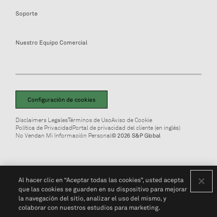
Soporte
Nuestro Equipo Comercial
Configuración de cookies
Disclaimers Legales
Términos de Uso
Aviso de Cookie
Política de Privacidad
Portal de privacidad del cliente (en inglés)
No Vendan Mi Información Personal
© 2026 S&P Global
Al hacer clic en “Aceptar todas las cookies”, usted acepta
que las cookies se guarden en su dispositivo para mejorar
la navegación del sitio, analizar el uso del mismo, y
colaborar con nuestros estudios para marketing.