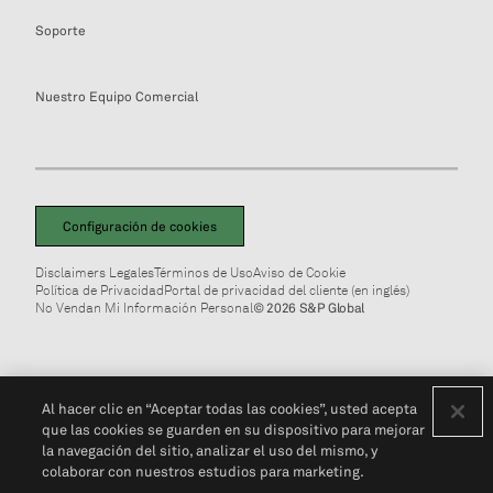
Soporte
Nuestro Equipo Comercial
Configuración de cookies
Disclaimers Legales
Términos de Uso
Aviso de Cookie
Política de Privacidad
Portal de privacidad del cliente (en inglés)
No Vendan Mi Información Personal
© 2026 S&P Global
Al hacer clic en “Aceptar todas las cookies”, usted acepta
que las cookies se guarden en su dispositivo para mejorar
la navegación del sitio, analizar el uso del mismo, y
colaborar con nuestros estudios para marketing.