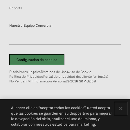
Soporte
Nuestro Equipo Comercial
Configuración de cookies
Disclaimers Legales
Términos de Uso
Aviso de Cookie
Política de Privacidad
Portal de privacidad del cliente (en inglés)
No Vendan Mi Información Personal
© 2026 S&P Global
Al hacer clic en “Aceptar todas las cookies”, usted acepta
que las cookies se guarden en su dispositivo para mejorar
la navegación del sitio, analizar el uso del mismo, y
colaborar con nuestros estudios para marketing.