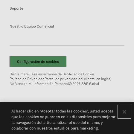
Soporte
Nuestro Equipo Comercial
Configuración de cookies
Disclaimers Legales
Términos de Uso
Aviso de Cookie
Política de Privacidad
Portal de privacidad del cliente (en inglés)
No Vendan Mi Información Personal
© 2026 S&P Global
Al hacer clic en “Aceptar todas las cookies”, usted acepta
que las cookies se guarden en su dispositivo para mejorar
la navegación del sitio, analizar el uso del mismo, y
colaborar con nuestros estudios para marketing.