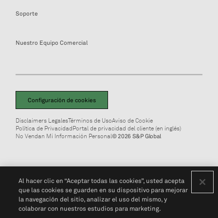
Soporte
Nuestro Equipo Comercial
Configuración de cookies
Disclaimers Legales
Términos de Uso
Aviso de Cookie
Política de Privacidad
Portal de privacidad del cliente (en inglés)
No Vendan Mi Información Personal
© 2026 S&P Global
Al hacer clic en “Aceptar todas las cookies”, usted acepta
que las cookies se guarden en su dispositivo para mejorar
la navegación del sitio, analizar el uso del mismo, y
colaborar con nuestros estudios para marketing.