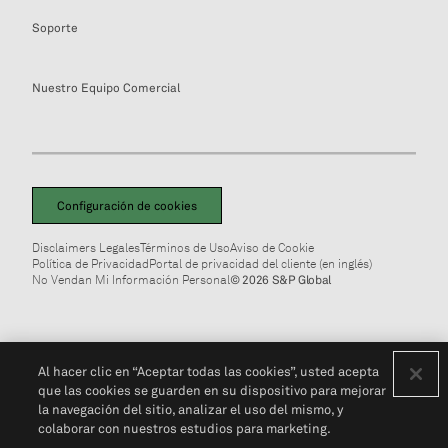
Soporte
Nuestro Equipo Comercial
Configuración de cookies
Disclaimers Legales
Términos de Uso
Aviso de Cookie
Política de Privacidad
Portal de privacidad del cliente (en inglés)
No Vendan Mi Información Personal
© 2026 S&P Global
Al hacer clic en “Aceptar todas las cookies”, usted acepta
que las cookies se guarden en su dispositivo para mejorar
la navegación del sitio, analizar el uso del mismo, y
colaborar con nuestros estudios para marketing.