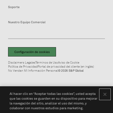
Soporte
Nuestro Equipo Comercial
Configuración de cookies
Disclaimers Legales
Términos de Uso
Aviso de Cookie
Política de Privacidad
Portal de privacidad del cliente (en inglés)
No Vendan Mi Información Personal
© 2026 S&P Global
Al hacer clic en “Aceptar todas las cookies”, usted acepta
que las cookies se guarden en su dispositivo para mejorar
la navegación del sitio, analizar el uso del mismo, y
colaborar con nuestros estudios para marketing.