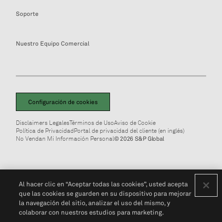
Soporte
Nuestro Equipo Comercial
Configuración de cookies
Disclaimers Legales
Términos de Uso
Aviso de Cookie
Política de Privacidad
Portal de privacidad del cliente (en inglés)
No Vendan Mi Información Personal
© 2026 S&P Global
Al hacer clic en “Aceptar todas las cookies”, usted acepta
que las cookies se guarden en su dispositivo para mejorar
la navegación del sitio, analizar el uso del mismo, y
colaborar con nuestros estudios para marketing.