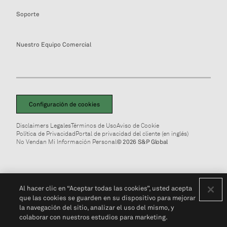
Soporte
Nuestro Equipo Comercial
Configuración de cookies
Disclaimers Legales
Términos de Uso
Aviso de Cookie
Política de Privacidad
Portal de privacidad del cliente (en inglés)
No Vendan Mi Información Personal
© 2026 S&P Global
Al hacer clic en “Aceptar todas las cookies”, usted acepta
que las cookies se guarden en su dispositivo para mejorar
la navegación del sitio, analizar el uso del mismo, y
colaborar con nuestros estudios para marketing.