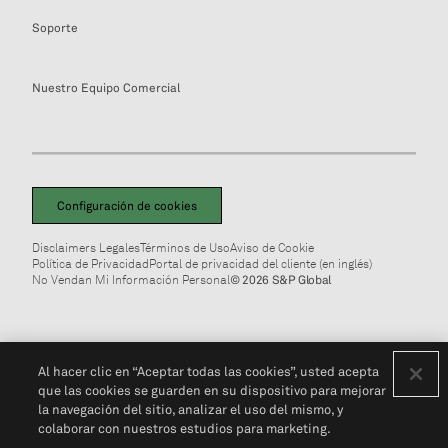
Soporte
Nuestro Equipo Comercial
Configuración de cookies
Disclaimers Legales
Términos de Uso
Aviso de Cookie
Política de Privacidad
Portal de privacidad del cliente (en inglés)
No Vendan Mi Información Personal
© 2026 S&P Global
Al hacer clic en “Aceptar todas las cookies”, usted acepta
que las cookies se guarden en su dispositivo para mejorar
la navegación del sitio, analizar el uso del mismo, y
colaborar con nuestros estudios para marketing.