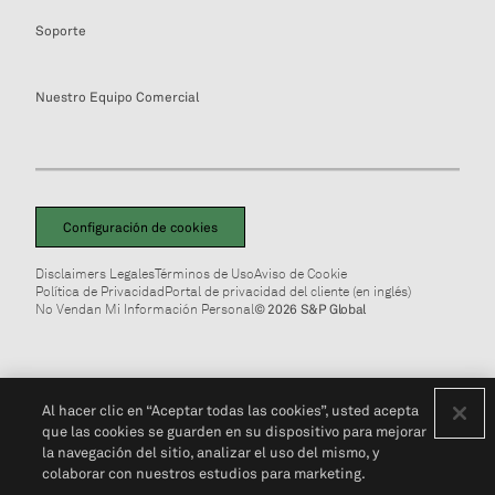
Soporte
Nuestro Equipo Comercial
Configuración de cookies
Disclaimers Legales
Términos de Uso
Aviso de Cookie
Política de Privacidad
Portal de privacidad del cliente (en inglés)
No Vendan Mi Información Personal
© 2026 S&P Global
Al hacer clic en “Aceptar todas las cookies”, usted acepta
que las cookies se guarden en su dispositivo para mejorar
la navegación del sitio, analizar el uso del mismo, y
colaborar con nuestros estudios para marketing.