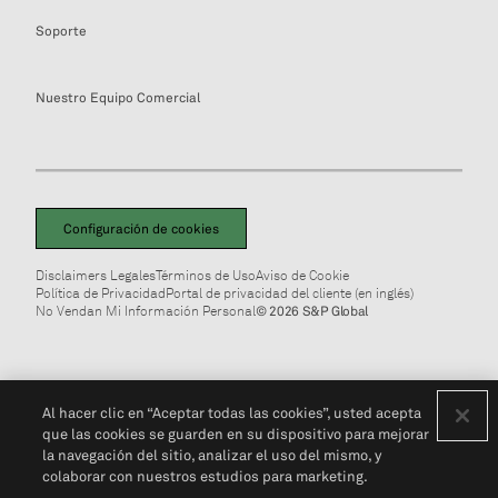
Soporte
Nuestro Equipo Comercial
Configuración de cookies
Disclaimers Legales
Términos de Uso
Aviso de Cookie
Política de Privacidad
Portal de privacidad del cliente (en inglés)
No Vendan Mi Información Personal
© 2026 S&P Global
Al hacer clic en “Aceptar todas las cookies”, usted acepta
que las cookies se guarden en su dispositivo para mejorar
la navegación del sitio, analizar el uso del mismo, y
colaborar con nuestros estudios para marketing.