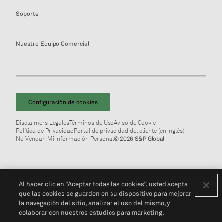
Soporte
Nuestro Equipo Comercial
Configuración de cookies
Disclaimers Legales
Términos de Uso
Aviso de Cookie
Política de Privacidad
Portal de privacidad del cliente (en inglés)
No Vendan Mi Información Personal
© 2026 S&P Global
Al hacer clic en “Aceptar todas las cookies”, usted acepta
que las cookies se guarden en su dispositivo para mejorar
la navegación del sitio, analizar el uso del mismo, y
colaborar con nuestros estudios para marketing.