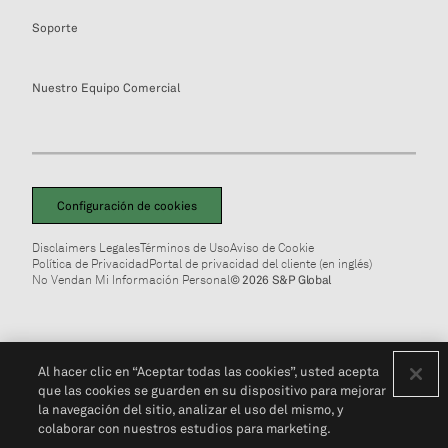
Soporte
Nuestro Equipo Comercial
Configuración de cookies
Disclaimers Legales
Términos de Uso
Aviso de Cookie
Política de Privacidad
Portal de privacidad del cliente (en inglés)
No Vendan Mi Información Personal
© 2026 S&P Global
Al hacer clic en “Aceptar todas las cookies”, usted acepta
que las cookies se guarden en su dispositivo para mejorar
la navegación del sitio, analizar el uso del mismo, y
colaborar con nuestros estudios para marketing.