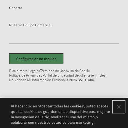
Soporte
Nuestro Equipo Comercial
Configuración de cookies
Disclaimers Legales
Términos de Uso
Aviso de Cookie
Política de Privacidad
Portal de privacidad del cliente (en inglés)
No Vendan Mi Información Personal
© 2026 S&P Global
Al hacer clic en “Aceptar todas las cookies”, usted acepta
que las cookies se guarden en su dispositivo para mejorar
la navegación del sitio, analizar el uso del mismo, y
colaborar con nuestros estudios para marketing.