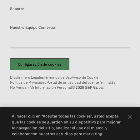
Soporte
Nuestro Equipo Comercial
Configuración de cookies
Disclaimers Legales
Términos de Uso
Aviso de Cookie
Política de Privacidad
Portal de privacidad del cliente (en inglés)
No Vendan Mi Información Personal
© 2026 S&P Global
Al hacer clic en “Aceptar todas las cookies”, usted acepta
que las cookies se guarden en su dispositivo para mejorar
la navegación del sitio, analizar el uso del mismo, y
colaborar con nuestros estudios para marketing.