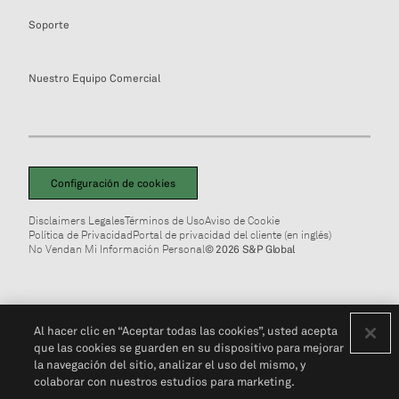
Soporte
Nuestro Equipo Comercial
Configuración de cookies
Disclaimers Legales
Términos de Uso
Aviso de Cookie
Política de Privacidad
Portal de privacidad del cliente (en inglés)
No Vendan Mi Información Personal
© 2026 S&P Global
Al hacer clic en “Aceptar todas las cookies”, usted acepta
que las cookies se guarden en su dispositivo para mejorar
la navegación del sitio, analizar el uso del mismo, y
colaborar con nuestros estudios para marketing.