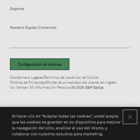
Soporte
Nuestro Equipo Comercial
Configuración de cookies
Disclaimers Legales
Términos de Uso
Aviso de Cookie
Política de Privacidad
Portal de privacidad del cliente (en inglés)
No Vendan Mi Información Personal
© 2026 S&P Global
Al hacer clic en “Aceptar todas las cookies”, usted acepta
que las cookies se guarden en su dispositivo para mejorar
la navegación del sitio, analizar el uso del mismo, y
colaborar con nuestros estudios para marketing.