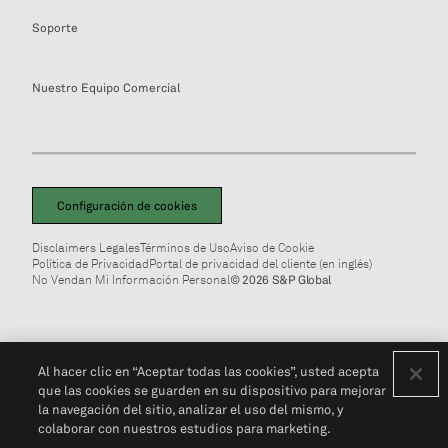
Soporte
Nuestro Equipo Comercial
Configuración de cookies
Disclaimers Legales
Términos de Uso
Aviso de Cookie
Política de Privacidad
Portal de privacidad del cliente (en inglés)
No Vendan Mi Información Personal
© 2026 S&P Global
Al hacer clic en “Aceptar todas las cookies”, usted acepta
que las cookies se guarden en su dispositivo para mejorar
la navegación del sitio, analizar el uso del mismo, y
colaborar con nuestros estudios para marketing.