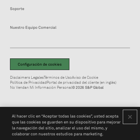
Soporte
Nuestro Equipo Comercial
Configuración de cookies
Disclaimers Legales
Términos de Uso
Aviso de Cookie
Política de Privacidad
Portal de privacidad del cliente (en inglés)
No Vendan Mi Información Personal
© 2026 S&P Global
Al hacer clic en “Aceptar todas las cookies”, usted acepta
que las cookies se guarden en su dispositivo para mejorar
la navegación del sitio, analizar el uso del mismo, y
colaborar con nuestros estudios para marketing.