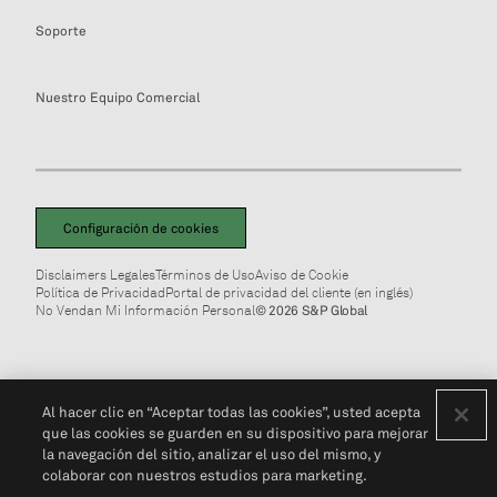
Soporte
Nuestro Equipo Comercial
Configuración de cookies
Disclaimers Legales
Términos de Uso
Aviso de Cookie
Política de Privacidad
Portal de privacidad del cliente (en inglés)
No Vendan Mi Información Personal
© 2026 S&P Global
Al hacer clic en “Aceptar todas las cookies”, usted acepta
que las cookies se guarden en su dispositivo para mejorar
la navegación del sitio, analizar el uso del mismo, y
colaborar con nuestros estudios para marketing.